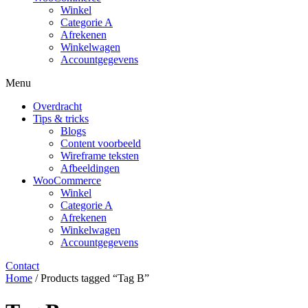
Winkel
Categorie A
Afrekenen
Winkelwagen
Accountgegevens
Menu
Overdracht
Tips & tricks
Blogs
Content voorbeeld
Wireframe teksten
Afbeeldingen
WooCommerce
Winkel
Categorie A
Afrekenen
Winkelwagen
Accountgegevens
Contact
Home
/ Products tagged “Tag B”