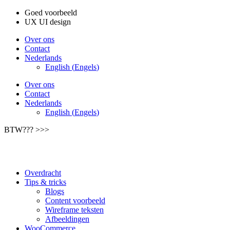
Skip
Goed voorbeeld
to
UX UI design
content
Over ons
Contact
Nederlands
English
(
Engels
)
Over ons
Contact
Nederlands
English
(
Engels
)
BTW??? >>>
Overdracht
Tips & tricks
Blogs
Content voorbeeld
Wireframe teksten
Afbeeldingen
WooCommerce